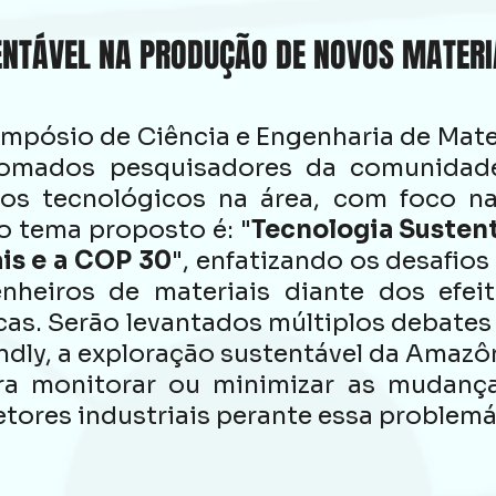
NTÁVEL NA PRODUÇÃO DE NOVOS MATERIA
Simpósio de Ciência e Engenharia de Mat
nomados pesquisadores da comunidad
os tecnológicos na área, com foco n
 o tema proposto é: "
Tecnologia Susten
is e a COP 30
", enfatizando os desafio
enheiros de materiais diante dos efei
as. Serão levantados múltiplos debates 
ndly, a exploração sustentável da Amazô
ra monitorar ou minimizar as mudança
tores industriais perante essa problemá