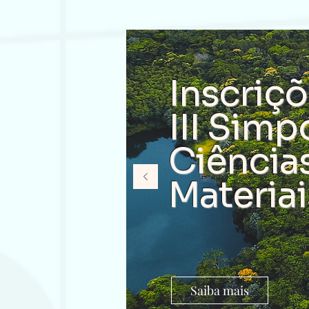
Inscriçõ
III Simp
Ciência
Materia
Saiba mais