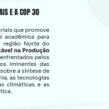
IS E A COP 30
eriais que promove
e acadêmica para
a região Norte do
tável na Produção
s enfrentados pelos
tos iminentes das
sobre a síntese de
nia, as tecnologias
s climáticas e as
tica.