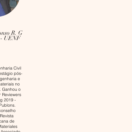
onso R. G
 - UENF
haria Civil
estágio pós-
genharia e
ateriais no
 Ganhou o
r Reviewers
ng 2019 -
Publons.
onselho
 Revista
cana de
Materiales
 Associado