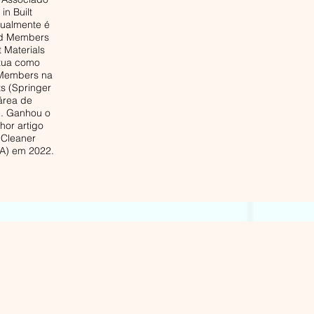
in Built
tualmente é
rd Members
t Materials
atua como
 Members na
ts (Springer
área de
l. Ganhou o
hor artigo
a Cleaner
A) em 2022.