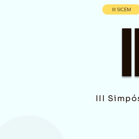
III SICEM
III Simpó