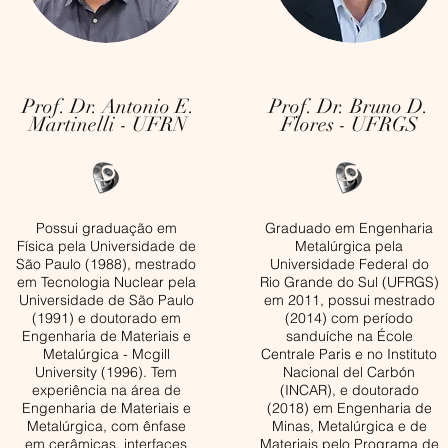
Prof. Dr. Antonio E.
Prof. Dr. Bruno D.
Martinelli - UFRN
Flores - UFRGS
Possui graduação em
Graduado em Engenharia
Física pela Universidade de
Metalúrgica pela
São Paulo (1988), mestrado
Universidade Federal do
em Tecnologia Nuclear pela
Rio Grande do Sul (UFRGS)
Universidade de São Paulo
em 2011, possui mestrado
(1991) e doutorado em
(2014) com período
Engenharia de Materiais e
sanduíche na École
Metalúrgica - Mcgill
Centrale Paris e no Instituto
University (1996). Tem
Nacional del Carbón
experiência na área de
(INCAR), e doutorado
Engenharia de Materiais e
(2018) em Engenharia de
Metalúrgica, com ênfase
Minas, Metalúrgica e de
em cerâmicas, interfaces
Materiais pelo Programa de