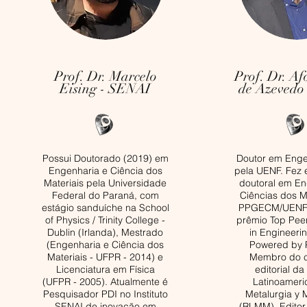
Prof. Dr. Marcelo
Prof. Dr. Af
Eising - SENAI
de Azevedo
Possui Doutorado (2019) em
Doutor em Engen
Engenharia e Ciência dos
pela UENF. Fez 
Materiais pela Universidade
doutoral em En
Federal do Paraná, com
Ciências dos M
estágio sanduíche na School
PPGECM/UENF.
of Physics / Trinity College -
prêmio Top Pee
Dublin (Irlanda), Mestrado
in Engineeri
(Engenharia e Ciência dos
Powered by 
Materiais - UFPR - 2014) e
Membro do c
Licenciatura em Física
editorial da
(UFPR - 2005). Atualmente é
Latinoameri
Pesquisador PDI no Instituto
Metalurgia y 
SENAI de inovação em
(RLMM). Editor